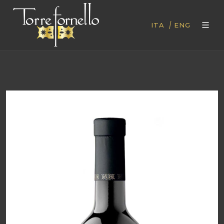
|
ITA
ENG