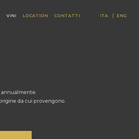
|
I
VINI
LOCATION
CONTATTI
ITA
ENG
te annualmente.
i origine da cui provengono.