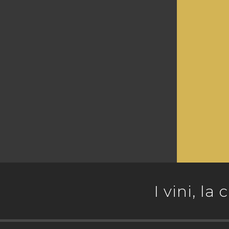
Ottavo 
I vini, la
BIO
, Vino