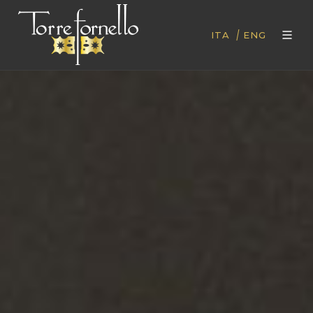
|
ITA
ENG