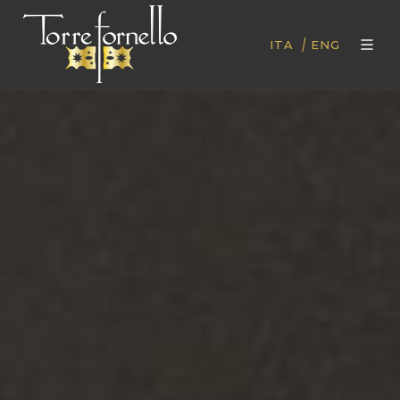
|
ITA
ENG