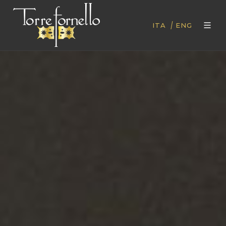
|
ITA
ENG